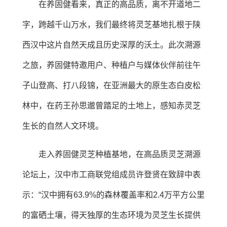
在养固健看来，真正的高品质，离不开道地二
字，跨越千山万水，我们最终将灵芝基地扎根于陕
西汉中这片自然天成且历史深厚的沃土。此次溯源
之旅，养固健特邀用户、种植户与媒体伙伴前往午
子山登高、打八段锦，在亚洲最大的原生态白皮松
林中，在药王孙思邈曾踏足的土地上，感知赤灵芝
生长的自然人文环境。
走入养固健灵芝种植基地，在高品质灵芝溯源
论坛上，汉中市工商联党组成员许登贤在致辞中表
示：“汉中拥有63.9%的森林覆盖率和2.4万平方公里
的富硒土壤，得天独厚的生态环境为灵芝生长提供