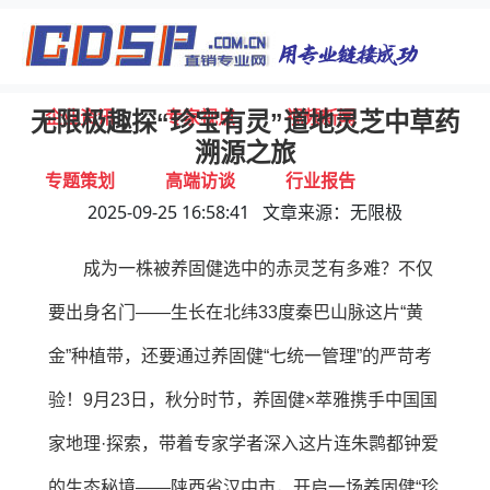
首页
独家报道
行业动态
企业资讯
专家视点
视频新闻
无限极趣探“珍宝有灵”道地灵芝中草药
溯源之旅
专题策划
高端访谈
行业报告
2025-09-25 16:58:41 文章来源：无限极
打击违规
联系我们
成为一株被养固健选中的赤灵芝有多难？不仅
要出身名门——生长在北纬33度秦巴山脉这片“黄
金”种植带，还要通过养固健“七统一管理”的严苛考
验！9月23日，秋分时节，养固健×萃雅携手中国国
家地理·探索，带着专家学者深入这片连朱鹮都钟爱
的生态秘境——陕西省汉中市，开启一场养固健“珍