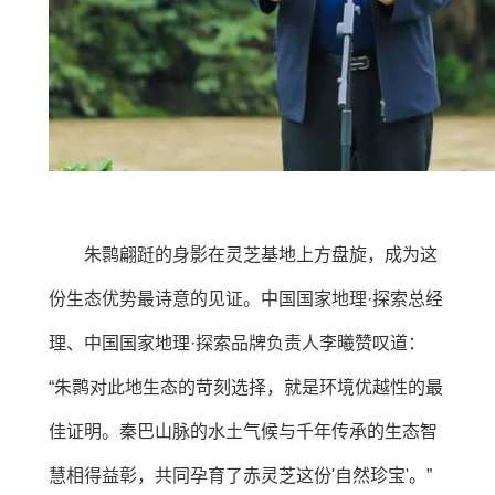
朱鹮翩跹的身影在灵芝基地上方盘旋，成为这
份生态优势最诗意的见证。中国国家地理·探索总经
理、中国国家地理·探索品牌负责人李曦赞叹道：
“朱鹮对此地生态的苛刻选择，就是环境优越性的最
佳证明。秦巴山脉的水土气候与千年传承的生态智
慧相得益彰，共同孕育了赤灵芝这份'自然珍宝'。”