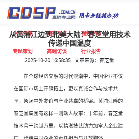
首页
独家报道
行业动态
企业资讯
专家视点
视频新闻
从黄浦江边到北美大陆：春芝堂用技术
传递中国温度
专题策划
高端访谈
行业报告
2025-10-20 16:58:35 文章来源：春芝堂
打击违规
联系我们
在全球经济交融的时代浪潮中，中国企业不仅
在国际市场上开疆拓土，更以真诚合作与技术共
享，架起中外友谊与产业共赢的桥梁。黄浦江畔的
春芝堂集团有这样一则动人故事：十年前，春芝堂
技术骨干跨越万里，以精湛技艺助力加拿大企业建
厂，诠释中国企业的责任担当与开放胸怀。