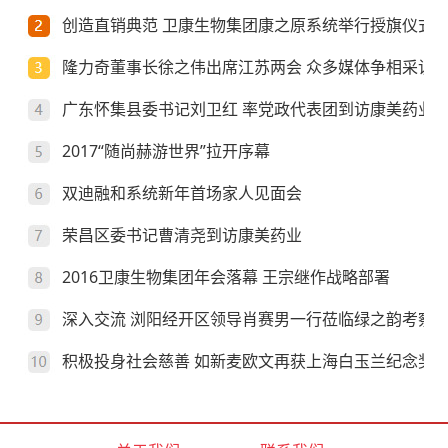
创造直销典范 卫康生物集团康之原系统举行授旗仪式
隆力奇董事长徐之伟出席江苏两会 众多媒体争相采访
广东怀集县委书记刘卫红 率党政代表团到访康美药业
2017“随尚赫游世界”拉开序幕
双迪融和系统新年首场家人见面会
荣昌区委书记曹清尧到访康美药业
2016卫康生物集团年会落幕 王宗继作战略部署
深入交流 浏阳经开区领导肖赛男一行莅临绿之韵考察
积极投身社会慈善 如新麦欧文再获上海白玉兰纪念奖