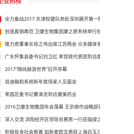
企业热榜
全力备战2017 天津权健队奔赴深圳展开第一阶段冬训
创造直销典范 卫康生物集团康之原系统举行授旗仪式
隆力奇董事长徐之伟出席江苏两会 众多媒体争相采访
广东怀集县委书记刘卫红 率党政代表团到访康美药业
2017“随尚赫游世界”拉开序幕
双迪融和系统新年首场家人见面会
荣昌区委书记曹清尧到访康美药业
2016卫康生物集团年会落幕 王宗继作战略部署
深入交流 浏阳经开区领导肖赛男一行莅临绿之韵考察
积极投身社会慈善 如新麦欧文再获上海白玉兰纪念奖