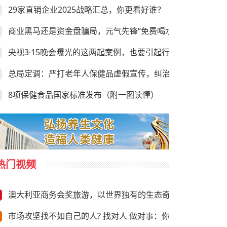
29家直销企业2025战略汇总，你更看好谁？
商业黑马还是资金盘骗局，元气先锋“免费喝水赚钱”靠谱吗？
央视3·15晚会曝光的这两起案例，也要引起行业的足够重视
总局定调：严打老年人保健品虚假宣传，纠治违规异地执法
8项保健食品国家标准发布（附一图读懂）
热门视频
澳大利亚商务会奖旅游，以世界独有的生态奇观与前沿商务资
市场攻坚找不如自己的人? 找对人 做对事：你需要“向上”推荐