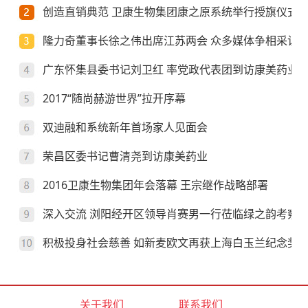
创造直销典范 卫康生物集团康之原系统举行授旗仪式
隆力奇董事长徐之伟出席江苏两会 众多媒体争相采访
广东怀集县委书记刘卫红 率党政代表团到访康美药业
2017“随尚赫游世界”拉开序幕
双迪融和系统新年首场家人见面会
荣昌区委书记曹清尧到访康美药业
2016卫康生物集团年会落幕 王宗继作战略部署
深入交流 浏阳经开区领导肖赛男一行莅临绿之韵考察
积极投身社会慈善 如新麦欧文再获上海白玉兰纪念奖
关于我们
联系我们