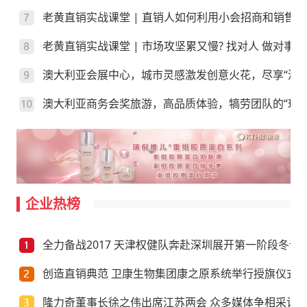
老黄直销实战课堂 | 直销人如何利用小会招商和销售？
老黄直销实战课堂 | 市场攻坚累又慢? 找对人 做对事
澳大利亚会展中心，城市灵感激发创意火花，尽享“澳”
澳大利亚商务会奖旅游，高品质体验，犒劳团队的“玩”
企业热榜
全力备战2017 天津权健队奔赴深圳展开第一阶段冬训
创造直销典范 卫康生物集团康之原系统举行授旗仪式
隆力奇董事长徐之伟出席江苏两会 众多媒体争相采访