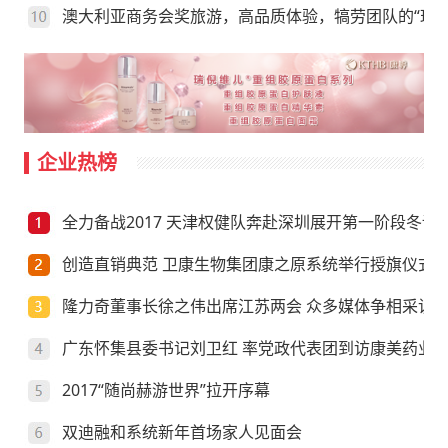
澳大利亚商务会奖旅游，高品质体验，犒劳团队的“玩”
企业热榜
全力备战2017 天津权健队奔赴深圳展开第一阶段冬训
创造直销典范 卫康生物集团康之原系统举行授旗仪式
隆力奇董事长徐之伟出席江苏两会 众多媒体争相采访
广东怀集县委书记刘卫红 率党政代表团到访康美药业
2017“随尚赫游世界”拉开序幕
双迪融和系统新年首场家人见面会