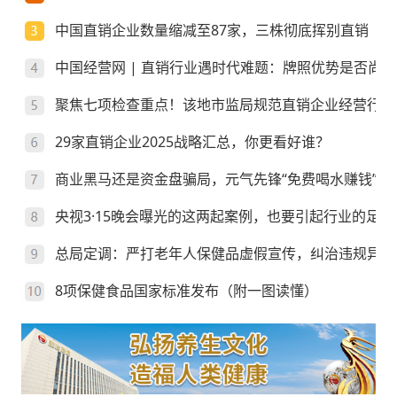
中国直销企业数量缩减至87家，三株彻底挥别直销
中国经营网 | 直销行业遇时代难题：牌照优势是否尚存
聚焦七项检查重点！该地市监局规范直销企业经营行为
29家直销企业2025战略汇总，你更看好谁？
商业黑马还是资金盘骗局，元气先锋“免费喝水赚钱”靠
央视3·15晚会曝光的这两起案例，也要引起行业的足够
总局定调：严打老年人保健品虚假宣传，纠治违规异地
8项保健食品国家标准发布（附一图读懂）