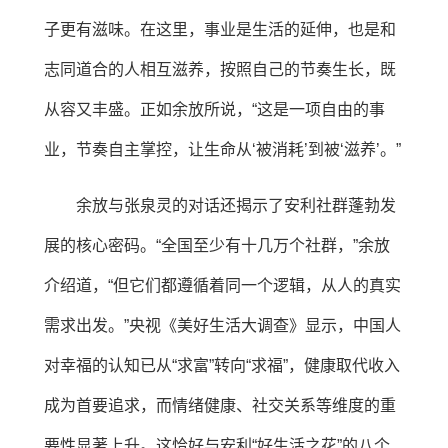
子更有滋味。在这里，事业是生活的延伸，也是和
志同道合的人相互滋养，按照自己的节奏生长，既
从容又丰盛。正如余放所说，“这是一项自由的事
业，节奏自主掌控，让生命从‘被消耗’到被‘滋养’。”
余放与张泉灵的对话还揭示了安利社群蓬勃发
展的核心密码。“全国至少有十几万个社群，”余放
介绍道，“但它们都遵循着同一个逻辑，从人的真实
需求出发。”央视《美好生活大调查》显示，中国人
对幸福的认知已从“求富”转向“求福”，健康取代收入
成为首要追求，而情绪健康、社交关系等维度的重
要性显著上升。这恰好与安利“好生活之花”的八个