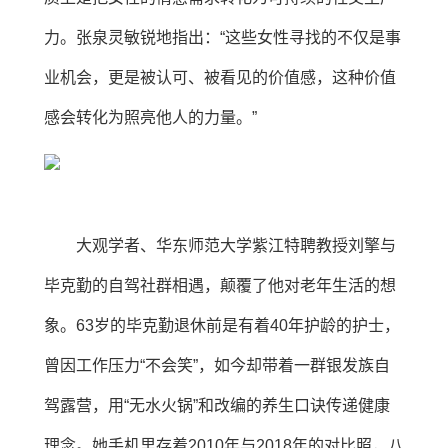
力。张泉灵敏锐地指出：“这些女性寻找的不仅是事
业机会，更是被认可、被看见的价值感，这种价值
感会转化为照亮他人的力量。”
大观学者、华东师范大学紫江特聘教授刘擎与
毕克勤的自驾社群相遇，颠覆了他对老年生活的想
象。63岁的毕克勤退休前是有着40年护龄的护士，
曾因工作压力“不会笑”，如今却带着一群银发族自
驾露营，用“无水火锅”和改编的养生口诀传递健康
理念。她手机里存着2010年与2018年的对比照，八