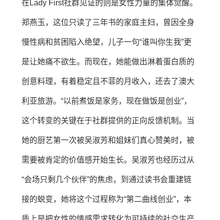
在Lady First社群见证的则是女性力量的集体觉醒。
郑燕玉，这位只读了三年书的家庭主妇，曾因全身
慢性病和贫困陷入绝望，儿子一句“谁叫你生我”更
是让她痛不欲生。而现在，她能做出淋着蛋白质的
创意料理，有着稳定且不菲的月收入，还去了澳大
利亚旅游。“以前煮饭是家务，现在做饭是创业”，
这个转变的关键在于社群提供的正向反馈机制。当
她的厨艺第一次被吴淑芳和姐妹们真心赞美时，被
需要被肯定的价值感开始生长。吴淑芳也经历过从
“会场只剩几个伙伴”的焦虑，到通过读书会重建链
接的蜕变，她将这个过程称为“第二曲线创业”，本
质上是把女性的情感需求转化为可持续的社交生产