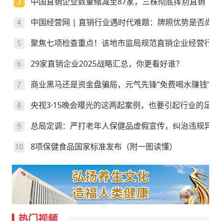
中国直销企业数量缩减至87家，三株彻底挥别直销
中国经营网 | 直销行业遇时代难题：牌照优势是否尚存
聚焦七项检查重点！该地市监局规范直销企业经营行为
29家直销企业2025战略汇总，你更看好谁？
商业黑马还是资金盘骗局，元气先锋“免费喝水赚钱”靠
央视3·15晚会曝光的这两起案例，也要引起行业的足够
总局定调：严打老年人保健品虚假宣传，纠治违规异地
8项保健食品国家标准发布（附一图读懂）
热门视频