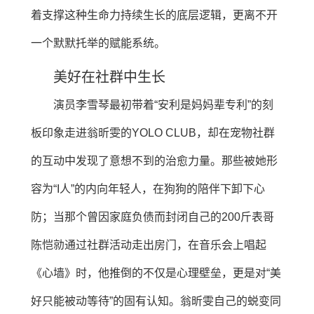
着支撑这种生命力持续生长的底层逻辑，更离不开
一个默默托举的赋能系统。
美好在社群中生长
演员李雪琴最初带着“安利是妈妈辈专利”的刻
板印象走进翁昕雯的YOLO CLUB，却在宠物社群
的互动中发现了意想不到的治愈力量。那些被她形
容为“I人”的内向年轻人，在狗狗的陪伴下卸下心
防；当那个曾因家庭负债而封闭自己的200斤表哥
陈恺勍通过社群活动走出房门，在音乐会上唱起
《心墙》时，他推倒的不仅是心理壁垒，更是对“美
好只能被动等待”的固有认知。翁昕雯自己的蜕变同