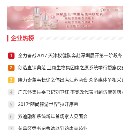
企业热榜
全力备战2017 天津权健队奔赴深圳展开第一阶段冬训
创造直销典范 卫康生物集团康之原系统举行授旗仪式
隆力奇董事长徐之伟出席江苏两会 众多媒体争相采访
广东怀集县委书记刘卫红 率党政代表团到访康美药业
2017“随尚赫游世界”拉开序幕
双迪融和系统新年首场家人见面会
荣昌区委书记曹清尧到访康美药业