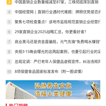
中国直销企业数量缩减至87家，三株彻底挥别直销
中国经营网 | 直销行业遇时代难题：牌照优势是否尚存
聚焦七项检查重点！该地市监局规范直销企业经营行为
29家直销企业2025战略汇总，你更看好谁？
商业黑马还是资金盘骗局，元气先锋“免费喝水赚钱”靠
央视3·15晚会曝光的这两起案例，也要引起行业的足够
总局定调：严打老年人保健品虚假宣传，纠治违规异地
8项保健食品国家标准发布（附一图读懂）