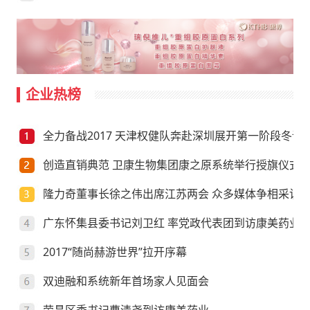
企业热榜
全力备战2017 天津权健队奔赴深圳展开第一阶段冬训
创造直销典范 卫康生物集团康之原系统举行授旗仪式
隆力奇董事长徐之伟出席江苏两会 众多媒体争相采访
广东怀集县委书记刘卫红 率党政代表团到访康美药业
2017“随尚赫游世界”拉开序幕
双迪融和系统新年首场家人见面会