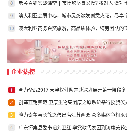
老黄直销实战课堂 | 市场攻坚累又慢? 找对人 做对事
澳大利亚会展中心，城市灵感激发创意火花，尽享“澳”
澳大利亚商务会奖旅游，高品质体验，犒劳团队的“玩”
企业热榜
全力备战2017 天津权健队奔赴深圳展开第一阶段冬训
创造直销典范 卫康生物集团康之原系统举行授旗仪式
隆力奇董事长徐之伟出席江苏两会 众多媒体争相采访
广东怀集县委书记刘卫红 率党政代表团到访康美药业