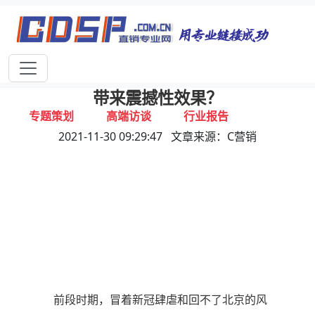
首页
独家报道
行业动态
企业资讯
专家视点
视频新闻
远江一周谈 | 引进“陪跑计划”，为何能
带来震撼性效果？
专题策划
高端访谈
行业报告
2021-11-30 09:29:47 文章来源：C营销
打击违规
联系我们
前段时期，冒着新冠肆虐和回不了北京的风