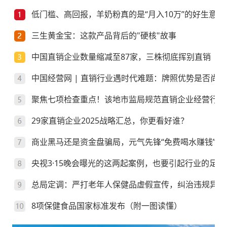
低门槛、高回报，羊奶粉真的是“月入10万”的好生意？
三生黄金宝：这款产品背后的"硬核"故事
中国直销企业数量缩减至87家，三株彻底挥别直销
中国经营网 | 直销行业遇时代难题：牌照优势是否尚存
聚焦七项检查重点！该地市监局规范直销企业经营行为
29家直销企业2025战略汇总，你更看好谁？
商业黑马还是资金盘骗局，元气先锋“免费喝水赚钱”靠
央视3·15晚会曝光的这两起案例，也要引起行业的足够
总局定调：严打老年人保健品虚假宣传，纠治违规异地
8项保健食品国家标准发布（附一图读懂）