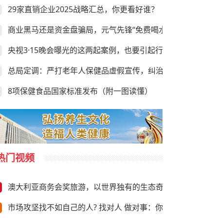
29家直销企业2025战略汇总，你更看好谁？
商业黑马还是资金盘骗局，元气先锋“免费喝水赚钱”靠谱吗？
央视3·15晚会曝光的这两起案例，也要引起行业的足够重视
总局定调：严打老年人保健品虚假宣传，纠治违规异地执法
8项保健食品国家标准发布（附一图读懂）
热门视频
澳大利亚商务会奖旅游，以世界独有的生态奇观与前沿商务资
市场攻坚找不如自己的人? 找对人 做对事：你需要“向上”推荐