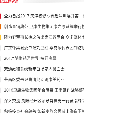
企业热榜
全力备战2017 天津权健队奔赴深圳展开第一阶段冬训
创造直销典范 卫康生物集团康之原系统举行授旗仪式
隆力奇董事长徐之伟出席江苏两会 众多媒体争相采访
广东怀集县委书记刘卫红 率党政代表团到访康美药业
2017“随尚赫游世界”拉开序幕
双迪融和系统新年首场家人见面会
荣昌区委书记曹清尧到访康美药业
2016卫康生物集团年会落幕 王宗继作战略部署
深入交流 浏阳经开区领导肖赛男一行莅临绿之韵考察
积极投身社会慈善 如新麦欧文再获上海白玉兰纪念奖