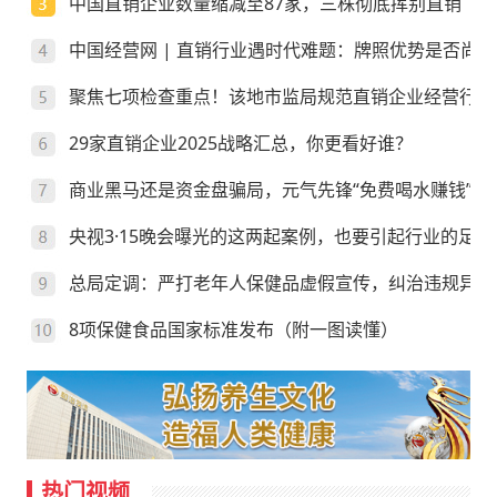
中国直销企业数量缩减至87家，三株彻底挥别直销
中国经营网 | 直销行业遇时代难题：牌照优势是否尚存
聚焦七项检查重点！该地市监局规范直销企业经营行为
29家直销企业2025战略汇总，你更看好谁？
商业黑马还是资金盘骗局，元气先锋“免费喝水赚钱”靠
央视3·15晚会曝光的这两起案例，也要引起行业的足够
总局定调：严打老年人保健品虚假宣传，纠治违规异地
8项保健食品国家标准发布（附一图读懂）
热门视频