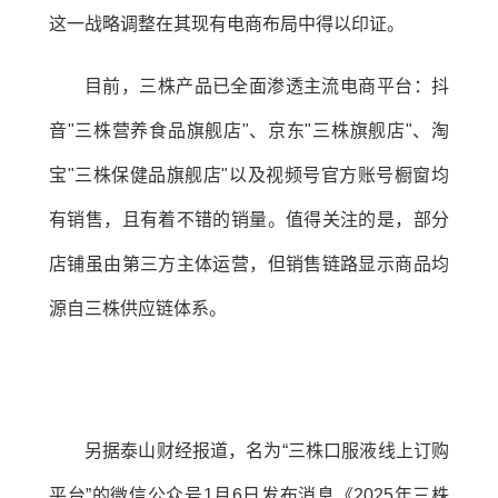
这一战略调整在其现有电商布局中得以印证。
目前，三株产品已全面渗透主流电商平台：抖
音"三株营养食品旗舰店"、京东"三株旗舰店"、淘
宝"三株保健品旗舰店"以及视频号官方账号橱窗均
有销售，且有着不错的销量。值得关注的是，部分
店铺虽由第三方主体运营，但销售链路显示商品均
源自三株供应链体系。
另据泰山财经报道，名为“三株口服液线上订购
平台”的微信公众号1月6日发布消息《2025年三株