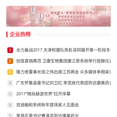
企业热榜
全力备战2017 天津权健队奔赴深圳展开第一阶段冬训
创造直销典范 卫康生物集团康之原系统举行授旗仪式
隆力奇董事长徐之伟出席江苏两会 众多媒体争相采访
广东怀集县委书记刘卫红 率党政代表团到访康美药业
2017“随尚赫游世界”拉开序幕
双迪融和系统新年首场家人见面会
荣昌区委书记曹清尧到访康美药业