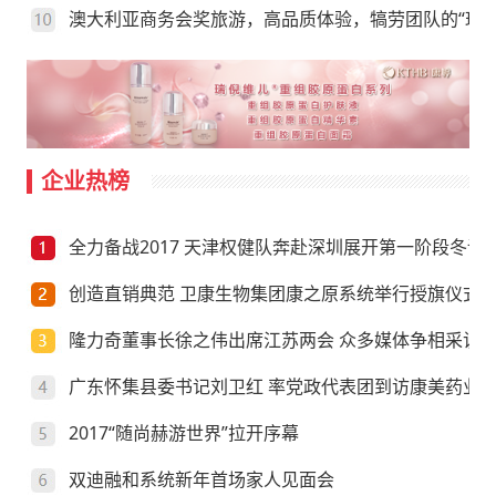
澳大利亚商务会奖旅游，高品质体验，犒劳团队的“玩”
企业热榜
全力备战2017 天津权健队奔赴深圳展开第一阶段冬训
创造直销典范 卫康生物集团康之原系统举行授旗仪式
隆力奇董事长徐之伟出席江苏两会 众多媒体争相采访
广东怀集县委书记刘卫红 率党政代表团到访康美药业
2017“随尚赫游世界”拉开序幕
双迪融和系统新年首场家人见面会