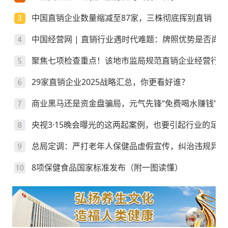
中国直销企业数量缩减至87家，三株彻底挥别直销
中国经营网 | 直销行业遇时代难题：牌照优势是否尚存
聚焦七项检查重点！该地市监局规范直销企业经营行为
29家直销企业2025战略汇总，你更看好谁？
商业黑马还是资金盘骗局，元气先锋“免费喝水赚钱”靠
央视3·15晚会曝光的这两起案例，也要引起行业的足够
总局定调：严打老年人保健品虚假宣传，纠治违规异地
8项保健食品国家标准发布（附一图读懂）