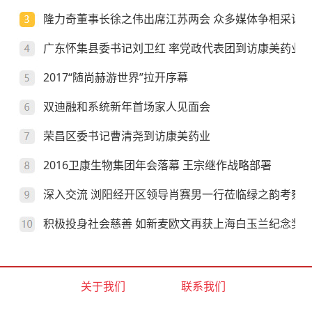
隆力奇董事长徐之伟出席江苏两会 众多媒体争相采访
广东怀集县委书记刘卫红 率党政代表团到访康美药业
2017“随尚赫游世界”拉开序幕
双迪融和系统新年首场家人见面会
荣昌区委书记曹清尧到访康美药业
2016卫康生物集团年会落幕 王宗继作战略部署
深入交流 浏阳经开区领导肖赛男一行莅临绿之韵考察
积极投身社会慈善 如新麦欧文再获上海白玉兰纪念奖
关于我们
联系我们