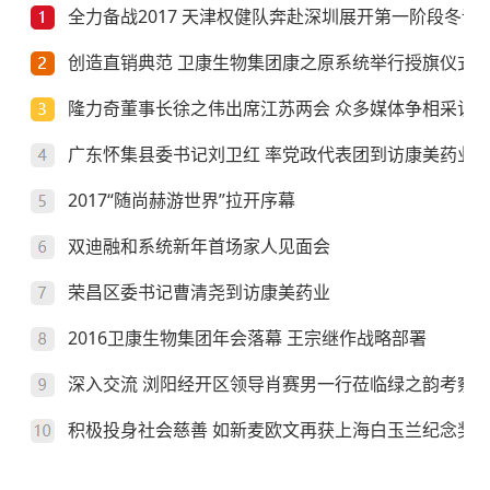
全力备战2017 天津权健队奔赴深圳展开第一阶段冬训
创造直销典范 卫康生物集团康之原系统举行授旗仪式
隆力奇董事长徐之伟出席江苏两会 众多媒体争相采访
广东怀集县委书记刘卫红 率党政代表团到访康美药业
2017“随尚赫游世界”拉开序幕
双迪融和系统新年首场家人见面会
荣昌区委书记曹清尧到访康美药业
2016卫康生物集团年会落幕 王宗继作战略部署
深入交流 浏阳经开区领导肖赛男一行莅临绿之韵考察
积极投身社会慈善 如新麦欧文再获上海白玉兰纪念奖