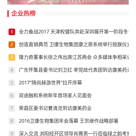
企业热榜
全力备战2017 天津权健队奔赴深圳展开第一阶段冬训
创造直销典范 卫康生物集团康之原系统举行授旗仪式
隆力奇董事长徐之伟出席江苏两会 众多媒体争相采访
广东怀集县委书记刘卫红 率党政代表团到访康美药业
2017“随尚赫游世界”拉开序幕
双迪融和系统新年首场家人见面会
荣昌区委书记曹清尧到访康美药业
2016卫康生物集团年会落幕 王宗继作战略部署
深入交流 浏阳经开区领导肖赛男一行莅临绿之韵考察