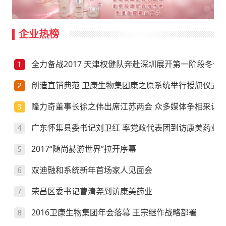
企业热榜
全力备战2017 天津权健队奔赴深圳展开第一阶段冬训
创造直销典范 卫康生物集团康之原系统举行授旗仪式
隆力奇董事长徐之伟出席江苏两会 众多媒体争相采访
广东怀集县委书记刘卫红 率党政代表团到访康美药业
2017“随尚赫游世界”拉开序幕
双迪融和系统新年首场家人见面会
荣昌区委书记曹清尧到访康美药业
2016卫康生物集团年会落幕 王宗继作战略部署