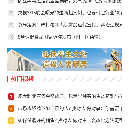
商业黑马还是资金盘骗局，元气先锋“免费喝水赚钱”靠
央视3·15晚会曝光的这两起案例，也要引起行业的足够
总局定调：严打老年人保健品虚假宣传，纠治违规异地
8项保健食品国家标准发布（附一图读懂）
热门视频
澳大利亚商务会奖旅游，以世界独有的生态奇观与前沿
市场攻坚找不如自己的人? 找对人 做对事：你需要“向上
如何做最好的销售? 找对人 做对事：姿态比方法更重要