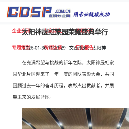
首页
独家报道
行业动态
企业资讯
专家视点
视频新闻
太阳神晟虹家园荣耀盛典举行
专题策划
高端访谈
行业报告
2026-01-30 11:23:29 文章来源：太阳神
在充满希望与挑战的新年之际，太阳神晟虹家
打击违规
联系我们
园华北片区迎来了一年一度的团队表彰大会，共同
回顾过去一年的奋斗历程，表彰杰出贡献者，并展
望未来的发展蓝图。