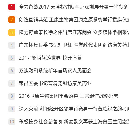
全力备战2017 天津权健队奔赴深圳展开第一阶段冬训
创造直销典范 卫康生物集团康之原系统举行授旗仪式
隆力奇董事长徐之伟出席江苏两会 众多媒体争相采访
广东怀集县委书记刘卫红 率党政代表团到访康美药业
2017“随尚赫游世界”拉开序幕
双迪融和系统新年首场家人见面会
荣昌区委书记曹清尧到访康美药业
2016卫康生物集团年会落幕 王宗继作战略部署
深入交流 浏阳经开区领导肖赛男一行莅临绿之韵考察
积极投身社会慈善 如新麦欧文再获上海白玉兰纪念奖