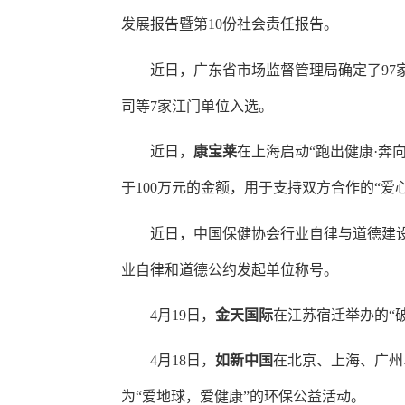
发展报告暨第10份社会责任报告。
近日，广东省市场监督管理局确定了
9
司等
7家江门单位入选
。
近日，
康宝莱
在
上海
启动
“跑出健康·奔
于
100万元的金额，用于支持双方合作的“爱
近日，中国保健协会行业自律与道德建
业自律和道德公约发起单位称号
。
4月19日，
金天国际
在江苏宿迁举办
的
“
4月18日，
如新中国
在北京、上海、广州
为
“爱地球，爱健康”的环保公益活动。