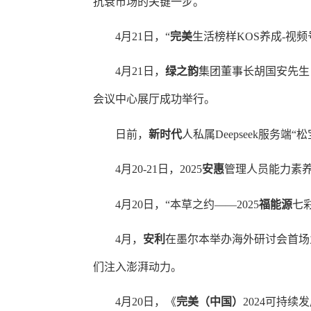
抗衰市场的关键一步。
4月21日，“
完美
生活榜样
KOS养成-视
4月21日，
绿之韵
集团董事长胡国安先生
会议中心展厅成功举行。
日前，
新时代
人私属
Deepseek服务端“松
4月20-21日，2025
安惠
管理人员能力素
4月20日，“本草之约——2025
福能源
七
4月，
安利
在墨尔本举办海外研讨会首场
们注入澎湃动力。
4月20日，《
完美（中国）
2024可持续