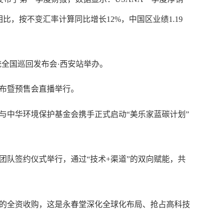
元相比，按不变汇率计算同比增长12%，
中国区业绩
1.19
统全国巡回发布会
·西安站举办。
布暨预售会直播举行。
与中华环境保护基金会携手正式启动
“美乐家蓝碳计划”
团队签约仪式举行
，
通过
“技术+渠道”的双向赋能，共
ellc的全资收购，
这是
永春堂深化全球化布局、抢占高科技