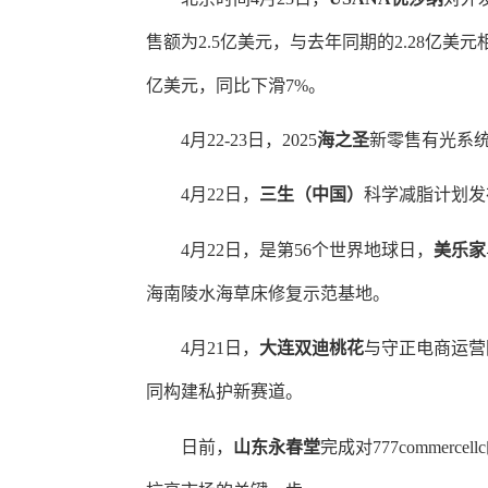
售额为2.5亿美元，与去年同期的2.28亿美
亿美元，同比下滑7%
。
4月22-23日，2025
海之圣
新零售有光系
4月22日，
三生（中国）
科学减脂计划发
4月22日，是第56个世界地球日
，
美乐家
海南陵水海草床修复示范基地。
4月21日，
大连双迪桃花
与守正电商运营
同构建私护新赛道
。
日前，
山东永春堂
完成对
777commerc