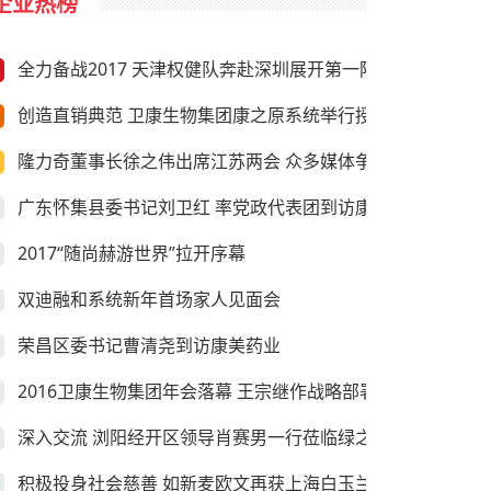
企业热榜
全力备战2017 天津权健队奔赴深圳展开第一阶段冬训
创造直销典范 卫康生物集团康之原系统举行授旗仪式
隆力奇董事长徐之伟出席江苏两会 众多媒体争相采访
广东怀集县委书记刘卫红 率党政代表团到访康美药业
2017“随尚赫游世界”拉开序幕
双迪融和系统新年首场家人见面会
荣昌区委书记曹清尧到访康美药业
2016卫康生物集团年会落幕 王宗继作战略部署
深入交流 浏阳经开区领导肖赛男一行莅临绿之韵考察
积极投身社会慈善 如新麦欧文再获上海白玉兰纪念奖