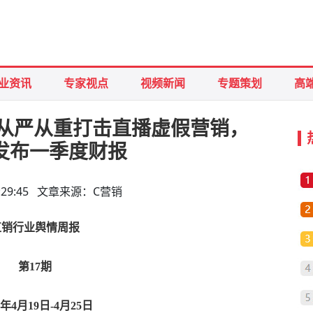
业资讯
专家视点
视频新闻
专题策划
高
从严从重打击直播虚假营销，
A发布一季度财报
 13:29:45 文章来源：C营销
直销行业舆情周报
第
17
期
5年4
月
19
日
-
4
月
25
日