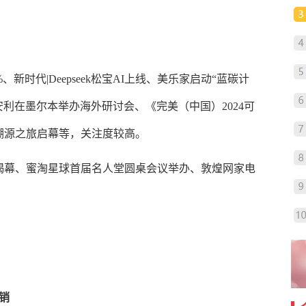
、新时代|Deepseek松宝AI上线、美乐家启动“蓝碳计
lc、安利在墨尔本举办海外研讨会、《完美（中国）2024可
溯源之旅启幕
等，关注度较高。
揭幕、蜜淘星球首届名人堂圆桌会议举办、敦煌网家电
销