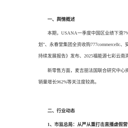
一、舆情概述
本期，
USANA一季度中国区业绩下滑7%
划”、永春堂集团全资收购777commercel
持续发展报告》发布、2025福能源七彩云南
新零售方面，
麦吉丽法国联合研究中心
销量增长
962%等
关注度较高。
二、
行业动态
1、市监总局：
从严从重打击
直播
虚假营