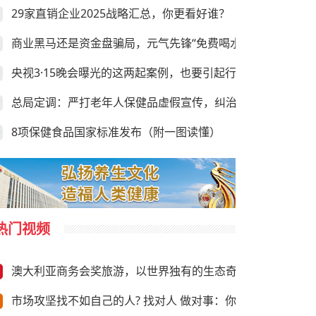
29家直销企业2025战略汇总，你更看好谁？
商业黑马还是资金盘骗局，元气先锋“免费喝水赚钱”靠谱吗？
央视3·15晚会曝光的这两起案例，也要引起行业的足够重视
总局定调：严打老年人保健品虚假宣传，纠治违规异地执法
8项保健食品国家标准发布（附一图读懂）
热门视频
澳大利亚商务会奖旅游，以世界独有的生态奇观与前沿商务资
市场攻坚找不如自己的人? 找对人 做对事：你需要“向上”推荐