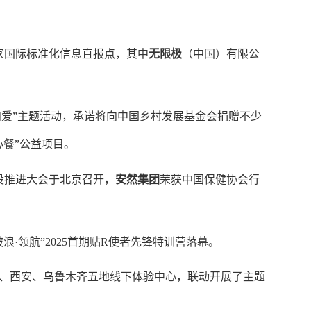
7家国际标准化信息直报点，其中
无限极
（中国）有限公
向爱”主题活动
，
承诺将向中国乡村发展基金会捐赠不少
心餐”公益项目。
设推进大会于北京召开
，
安然集团
荣获中国保健协会行
破浪·领航”2025首期贴R使者先锋特训营
落幕
。
、西安、乌鲁木齐五地线下体验中心，联动开展了主题