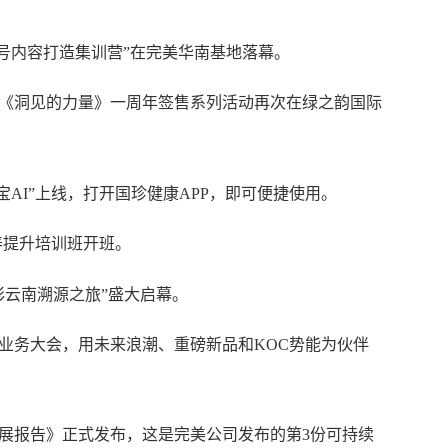
频号内容打造集训营”在完美华南基地
落幕
。
《洞见的力量》一周年签售系列活动再次在绿之韵国际
宝AI”
上线，
打开国珍健康
APP
，
即可
便捷使用
。
养提升培训班开班。
彩云南溯源之旅
”盛大启幕。
业务大会
，用未来浪潮、重磅新品和
KOC势能为伙伴
发展报告》正式发布
，
这是完美公司发布的第
3份可持续