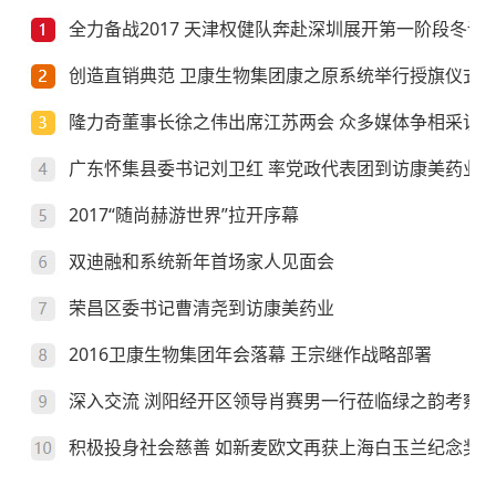
全力备战2017 天津权健队奔赴深圳展开第一阶段冬训
创造直销典范 卫康生物集团康之原系统举行授旗仪式
隆力奇董事长徐之伟出席江苏两会 众多媒体争相采访
广东怀集县委书记刘卫红 率党政代表团到访康美药业
2017“随尚赫游世界”拉开序幕
双迪融和系统新年首场家人见面会
荣昌区委书记曹清尧到访康美药业
2016卫康生物集团年会落幕 王宗继作战略部署
深入交流 浏阳经开区领导肖赛男一行莅临绿之韵考察
积极投身社会慈善 如新麦欧文再获上海白玉兰纪念奖