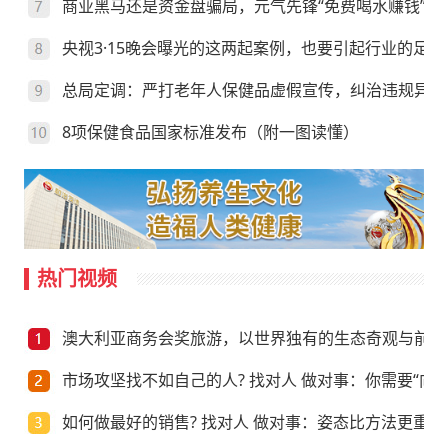
商业黑马还是资金盘骗局，元气先锋“免费喝水赚钱”靠
央视3·15晚会曝光的这两起案例，也要引起行业的足够
总局定调：严打老年人保健品虚假宣传，纠治违规异地
8项保健食品国家标准发布（附一图读懂）
热门视频
澳大利亚商务会奖旅游，以世界独有的生态奇观与前沿
市场攻坚找不如自己的人? 找对人 做对事：你需要“向上
如何做最好的销售? 找对人 做对事：姿态比方法更重要