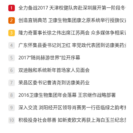
全力备战2017 天津权健队奔赴深圳展开第一阶段冬训
创造直销典范 卫康生物集团康之原系统举行授旗仪式
隆力奇董事长徐之伟出席江苏两会 众多媒体争相采访
广东怀集县委书记刘卫红 率党政代表团到访康美药业
2017“随尚赫游世界”拉开序幕
双迪融和系统新年首场家人见面会
荣昌区委书记曹清尧到访康美药业
2016卫康生物集团年会落幕 王宗继作战略部署
深入交流 浏阳经开区领导肖赛男一行莅临绿之韵考察
积极投身社会慈善 如新麦欧文再获上海白玉兰纪念奖