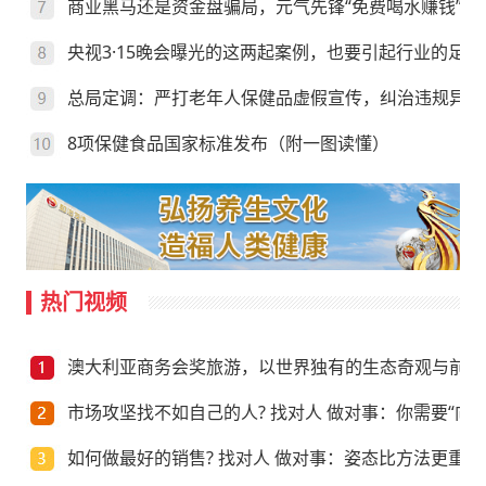
商业黑马还是资金盘骗局，元气先锋“免费喝水赚钱”靠
央视3·15晚会曝光的这两起案例，也要引起行业的足够
总局定调：严打老年人保健品虚假宣传，纠治违规异地
8项保健食品国家标准发布（附一图读懂）
热门视频
澳大利亚商务会奖旅游，以世界独有的生态奇观与前沿
市场攻坚找不如自己的人? 找对人 做对事：你需要“向上
如何做最好的销售? 找对人 做对事：姿态比方法更重要