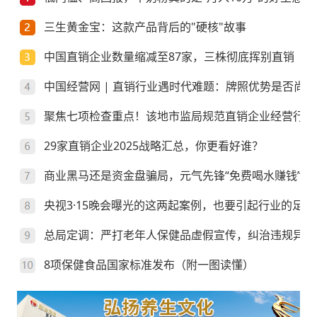
三生黄金宝：这款产品背后的"硬核"故事
中国直销企业数量缩减至87家，三株彻底挥别直销
中国经营网 | 直销行业遇时代难题：牌照优势是否尚存
聚焦七项检查重点！该地市监局规范直销企业经营行为
29家直销企业2025战略汇总，你更看好谁？
商业黑马还是资金盘骗局，元气先锋“免费喝水赚钱”靠
央视3·15晚会曝光的这两起案例，也要引起行业的足够
总局定调：严打老年人保健品虚假宣传，纠治违规异地
8项保健食品国家标准发布（附一图读懂）