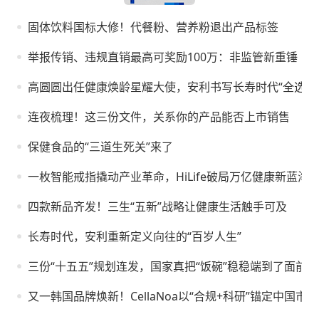
固体饮料国标大修！代餐粉、营养粉退出产品标签
举报传销、违规直销最高可奖励100万：非监管新重锤
高圆圆出任健康焕龄星耀大使，安利书写长寿时代“全选题
连夜梳理！这三份文件，关系你的产品能否上市销售
保健食品的“三道生死关”来了
一枚智能戒指撬动产业革命，HiLife破局万亿健康新蓝海
四款新品齐发！三生“五新”战略让健康生活触手可及
长寿时代，安利重新定义向往的“百岁人生”
三份“十五五”规划连发，国家真把“饭碗”稳稳端到了面前
又一韩国品牌焕新！CellaNoa以“合规+科研”锚定中国市