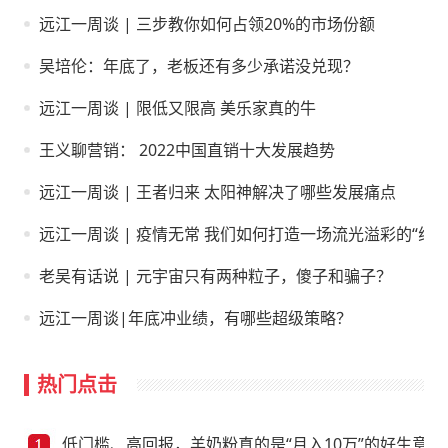
远江一周谈 | 三步教你如何占领20%的市场份额
吴培伦：年底了，老板还有多少承诺没兑现？
远江一周谈 | 限低又限高 美乐家真的牛
王义聊营销： 2022中国直销十大发展趋势
远江一周谈 | 王者归来 太阳神解决了哪些发展痛点
远江一周谈 | 疫情无常 我们如何打造一场流光溢彩的“线上
老吴有话说 | 元宇宙只有两种粒子，傻子和骗子？
远江一周谈|年底冲业绩，有哪些超级策略？
热门点击
低门槛、高回报，羊奶粉真的是“月入10万”的好生意？