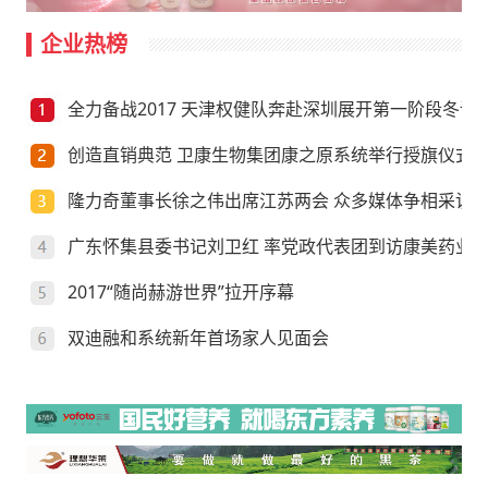
企业热榜
全力备战2017 天津权健队奔赴深圳展开第一阶段冬训
创造直销典范 卫康生物集团康之原系统举行授旗仪式
隆力奇董事长徐之伟出席江苏两会 众多媒体争相采访
广东怀集县委书记刘卫红 率党政代表团到访康美药业
2017“随尚赫游世界”拉开序幕
双迪融和系统新年首场家人见面会