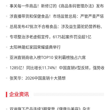
事关每一件商品！新修订的《商品条码管理办法》发布
涉直播带货和保健食品！市场监管总局：严管严查严惩！
总局发布47批次不合格食品：涉及益生菌驼奶营养粉、孕
专项整治涉老虚假宣传，6175起案件罚没超1亿
太阳神晟虹家园荣耀盛典举行
亚洲直销商收入榜TOP10 安利霸榜独占六席
1285亿！同比增长11.74%！中国直销V型反转，强势收官2
张笑华：2026中国直销十大猜想
企业资讯
双迪旗下产品连续3期荣登《健康与美容》杂志