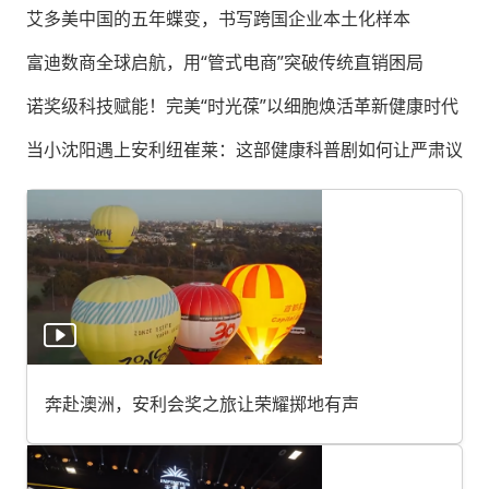
艾多美中国的五年蝶变，书写跨国企业本土化样本
富迪数商全球启航，用“管式电商”突破传统直销困局
诺奖级科技赋能！完美“时光葆”以细胞焕活革新健康时代
当小沈阳遇上安利纽崔莱：这部健康科普剧如何让严肃议题
奔赴澳洲，安利会奖之旅让荣耀掷地有声