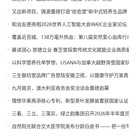
又出新项目，铸源重磅打造“拾愈堂”新中式轻养生品牌
和治友德亮相2026世界人工智能大会WAIC企业家论坛
覆盖近百城、138万毫升热血：第八届安然爱心血库行动
晨读润心 崇德立业 春芝堂探索传统文化赋能企业高质量
以科学营养托举梦想，USANA与加拿大越野滑雪国家队再
三生御坊堂品牌广告登陆安徽卫视，以健康守护万家真情
九月南京，澳大利亚商务会奖洽谈会重磅启幕
理想华莱再添核心专利，新型茶叶发酵装置获国家认证
三看、三立、三落实，绿之韵集团召开2026年半年度员工
自然阳光联合交大医学院发布分龄白皮书 —— 把一份写给