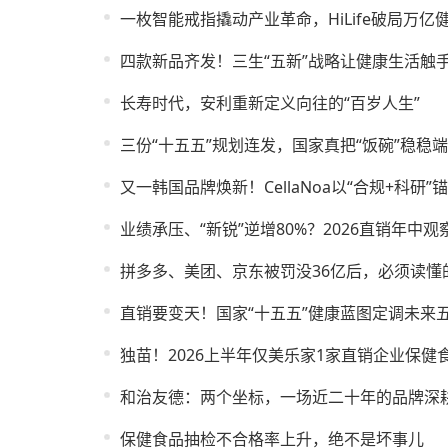
一枚智能戒指撬动产业革命，HiLife破局万亿
四款新品齐发！三生“五新”战略让健康生活触
长寿时代，安利重新定义向往的“百岁人生”
三份“十五五”规划连发，国家真把“饭碗”稳稳
又一韩国品牌焕新！CellaNoa以“合规+科研
业绩承压、“新锐”逆增80%？2026直销年中观
拼多多、美团、京东被罚没36亿后，必须读懂
直销要变天！国家“十五五”健康蓝图定调未来
独苗！2026上半年仅美乐家1家直销企业保健
和治友德：两个坐标，一场近二十年的品牌深
保健食品抽检不合格率上升，绝不是坏事儿