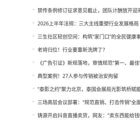
禁传条例修订征求意见截止，团队计酬放开迎来
2026上半年法规：三大主线重塑行业发展格局
三生社区轻创空间：构筑“家门口”的全民健康
老将归位！行业要重新洗牌了？
《广告引证》新规落地，审慎规范“第一、最佳
典型案例！27人参与传销被治安拘留
“泰影之约”聚力北京，泰国会展局光影筑桥赋
三场高层会议部署：“规范直销、打击传销”全
铸源开启抖音直播卖货，网友：“卖东西能给钱吗