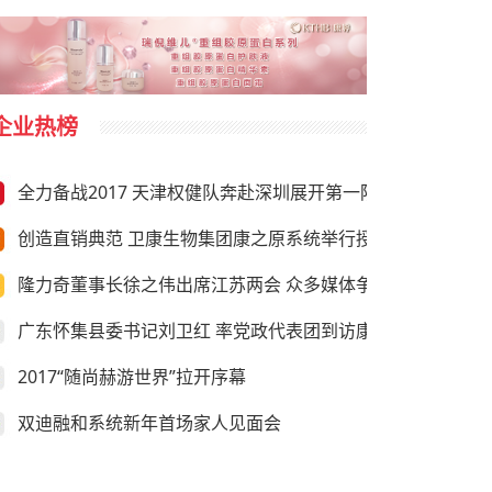
企业热榜
全力备战2017 天津权健队奔赴深圳展开第一阶段冬训
创造直销典范 卫康生物集团康之原系统举行授旗仪式
隆力奇董事长徐之伟出席江苏两会 众多媒体争相采访
广东怀集县委书记刘卫红 率党政代表团到访康美药业
2017“随尚赫游世界”拉开序幕
双迪融和系统新年首场家人见面会